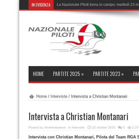
IN EVIDENZA
La Nazionale Piloti torna in campo: martedì 23 
HOME
PARTITE 2025
»
PARTITE 2023
»
PA
Home
/
Interviste
/
Intervista a Christian Montanari
Intervista a Christian Montanari
Posted by:
Amministratore
in
Interviste
22 ottobre 2010
0
2,37
Intervista con Christian Montanari, Pilota del Team RG