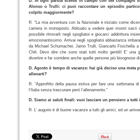
D. In ogni partita scendi in campo con dei compagni 
Alonso o Trulli: ci puoi raccontare un episodio partico
colpito maggiormente?
R. “La mia avventura con la Nazionale è iniziato come dicev
carriera in monoposto. Abituato a vedere quei mostri sacri d
possibile ritrovarli negli spogliatoi e giocarci addirittura in
emozionantissimo. Arrivai negli spogliatoi abbastanza imbarazz
da Michael Schumacher, Jarno Trulli, Giancarlo Fisichella 
Chili. Devo dire che sono stati tutti molto gentili! E’ una 
divertire e far sorridere anche quelle persone più bisognose di
D. Agosto è tempo di vacanze: hai già deciso una meta pa
allenarti?
R. “Approfitto della pausa estiva per fare una settimana d
l’Italia senza trascurare però l’allenamento.”
D. Siamo ai saluti finali: vuoi lasciare un pensiero a tutti 
R. L’ augurio è di buone vacanze a tutti gli amici, ed un arrive