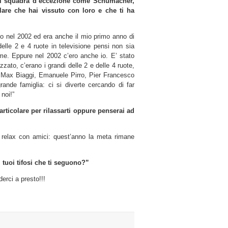
di squadra d’eccezione come Schumacher,
lare che hai vissuto con loro e che ti ha
o nel 2002 ed era anche il mio primo anno di
elle 2 e 4 ruote in televisione pensi non sia
sieme. Eppure nel 2002 c’ero anche io. E’ stato
ato, c’erano i grandi delle 2 e delle 4 ruote,
a Max Biaggi, Emanuele Pirro, Pier Francesco
grande famiglia: ci si diverte cercando di far
 noi!”
rticolare per rilassarti oppure penserai ad
i relax con amici: quest’anno la meta rimane
i tuoi tifosi che ti seguono?”
derci a presto!!!