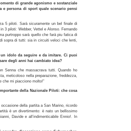
momento di grande agonismo e sostanziale
ota e persona di sport quale scenario pensi
za 5 piloti. Sarà sicuramente un bel finale di
in 3 piloti: Webber, Vettel e Alonso. Fernando
 ma purtroppo sarà quello che farà piu fatica di
sopra di tutti: sia in circuiti veloci che lenti,
un idolo da seguire e da imitare. Ci puoi
ssare degli anni hai cambiato idea?
rton Senna che massacrava tutti. Quando ho
sta, meticoloso nella preparazione, freddezza,
e che mi piacciono molto!”
mportante della Nazionale Piloti: che cosa
n occasione della partita a San Marino, ricordo
rtità è un divertimento: è nato un bellissimo
anni, Davide e all’indimenticabile Ennio!. In