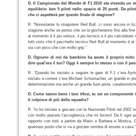
D. Il Campionato del Mondo di F1 2010 sta vivendo un 
equilibrio: ben 5 piloti nello spazio di 20 punti. Da pil
che ci aspetterà per questo finale di stagione?
R. “Nonostante lo strapotere Red Bull, ci sono ancora in liz
stagione anche se penso che se la giocheranno fino alla fine 
al momento è il piu veloce, il piu tecnico e il piu calcolatore
tutti visto che il pacchetto tecnico Red Bull al momento è al di 
sia con poco che con molto grip.”
D. Ognuno di noi da bambino ha avuto il proprio mito: 
dire qual’era il tuo? Oggi è sempre lo stesso o con il pa
R. “Quando ho iniziato a seguire le gare di F.1 c’era Ay
iniziato a correre c’era Michael Schumacher, un grande in pi
determinazione ma anche un grande fuori pista: caratteristich
D. Come sanno bene i tuoi tifosi, tu sei un componente i
ti colpisce di più della squadra?
R. “Io ho iniziato a giocare con la Nazionale Piloti nel 2002 i
con molto piacere l’accoglienza che mi fecero! Da lì ogni pa
rapporto con tutti a partire da Mario a Barbara e Monica, Gi
qualsiasi posto che si va a giocare sembra di essere a casa.”