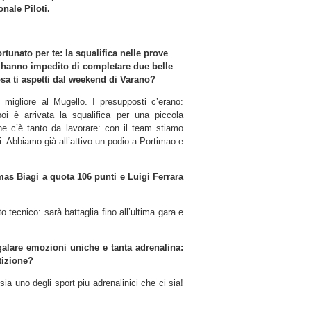
nale Piloti.
tunato per te: la squalifica nelle prove
i hanno impedito di completare due belle
sa ti aspetti dal weekend di Varano?
igliore al Mugello. I presupposti c’erano:
poi è arrivata la squalifica per una piccola
e c’è tanto da lavorare: con il team stiamo
i. Abbiamo già all’attivo un podio a Portimao e
as Biagi a quota 106 punti e Luigi Ferrara
o tecnico: sarà battaglia fino all’ultima gara e
galare emozioni uniche e tanta adrenalina:
tizione?
ia uno degli sport piu adrenalinici che ci sia!