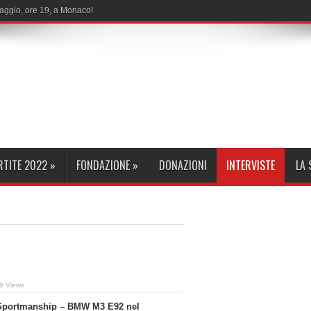
maggio, ore 19, a Monaco!
RTITE 2022
»
FONDAZIONE
»
DONAZIONI
INTERVISTE
LA
6 Views
A Sportmanship – BMW M3 E92 nel