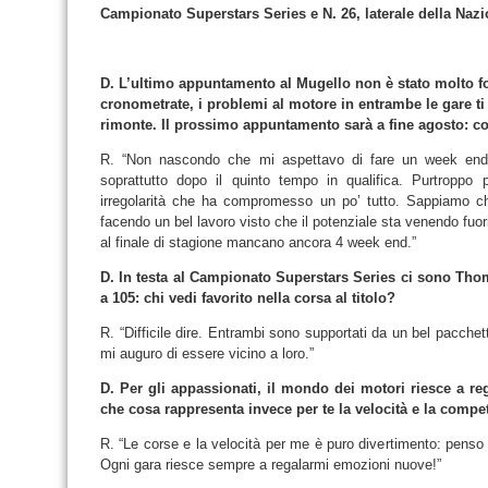
Campionato Superstars Series e N. 26, laterale della Nazio
D. L’ultimo appuntamento al Mugello non è stato molto for
cronometrate, i problemi al motore in entrambe le gare t
rimonte. Il prossimo appuntamento sarà a fine agosto: co
R. “Non nascondo che mi aspettavo di fare un week end m
soprattutto dopo il quinto tempo in qualifica. Purtroppo 
irregolarità che ha compromesso un po’ tutto. Sappiamo ch
facendo un bel lavoro visto che il potenziale sta venendo fuor
al finale di stagione mancano ancora 4 week end.”
D. In testa al Campionato Superstars Series ci sono Thom
a 105: chi vedi favorito nella corsa al titolo?
R. “Difficile dire. Entrambi sono supportati da un bel pacchett
mi auguro di essere vicino a loro.”
D. Per gli appassionati, il mondo dei motori riesce a re
che cosa rappresenta invece per te la velocità e la compe
R. “Le corse e la velocità per me è puro divertimento: penso s
Ogni gara riesce sempre a regalarmi emozioni nuove!”