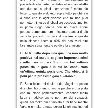
precedenti alla partenza dietro ad un cancelletto
con due sci ai piedi, l’emozione è molto più
forte. E questo è dovuto soprattutto perché sai
a priori che in ogni discesa che fai non puoi
permetterti il lusso di sbagliare eccessivamente:
in primo luogo perché con un grave errore
potresti compromettere il risultato e ancor di più
sai che potresti rischiare di cadere e questo
nella discesa libera al 90% dei casi vuol dire
farsi male seriamente e perdere la stagione.
D. Al Mugello dopo una qualifica non molto
positiva hai saputo cogliere importantissimi
risultati sia in gara 1 con un bel settimo
posto sia in gara 2 in cui hai conquistato
un’ottima quinta posizione. Che obiettivi ti
poni per la prossima gara a Varano?
R. Sono felice del risultato del Mugello e posso
dire che l’ho ottenuto anche perché è una pista
che mi piace particolarmente: essendo molto
larga si addice anche per fare dei sorpassi,
quindi sei molto più stimolato a far bene mentre
Varano è molto stretta, senza lunghi rettilinei ed