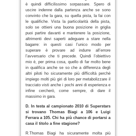
è quindi difficilissimo sorpassare. Spero di
uscire indenne dalla partenza anche se sono
convinto che la gara, su quella pista, la fai con
le qualifiche. Vista la particolarità della pista,
solo se ottieni una buona posizione in griglia
puoi partire davanti e mantenere la posizione,
altrimenti devi saperti adeguare a stare nella
bagarre: in questi casi l’unico modo per
superare è provare ad indurre all’errore
l’avversario che ti precede. Quindi l’obiettivo
mio è, per prima cosa, quello di far molto bene
in qualifica anche se so che a differenza degli
altri piloti ho sicuramente più difficoltà perché
impiego molti più giri di loro per metabolizzare il
tracciato visti anche i pochi anni di esperienza e
infine cercherò, come sempre, di dare il
massimo in gara.
D. In testa al campionato 2010 di Superstars
si trovano Thomas Biagi a 106 e Luigi
Ferrara a 105. Chi ha più chance di portarsi a
casa il titolo a fine stagione?
R.Thomas Biagi ha sicuramente molta più