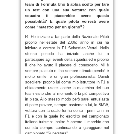
team di Formula Uno ti abbia scelto per fare
un test con una sua vettura: con quale
squadra ti piacerebbe avere questa
possibilità? E quale pilota vorresti avere
come “maestro per un giorno”?
R. Ho iniziato a far parte della Nazionale Piloti
proprio nell’estate del 2006: anno in cui ha
iniziato a correre in F1 Sebastian Vettel. Nello
stesso periodo ha iniziato anche lui a
partecipare agli eventi della squadra ed è proprio
lì che ho avuto il piacere di conoscerlo. Mi è
sempre piaciuto e l’ho sempre stimato perché è
molto umile: è un gran professionista. Quindi
sceglierei proprio lui come mio istruttore in F1 e
chiaramente userei anche la macchina del suo
team visto che al momento è la più competitiva
in pista. Allo stesso modo però sarei entusiasta
di poter provare, sempre assieme a lui, la BMW,
vettura con la quale lui ha corso i primi anni in
F1 e con la quale ho esordito nel campionato
italiano turismo: inoltre è ancora il marchio con
cui sto sempre continuando a gareggiare nel
campionato “Superstars”.