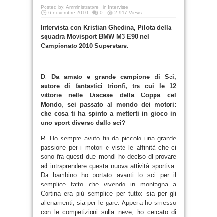
Posted by:
Amministratore
in
Interviste
6 novembre 2010
0
2,917 Views
Intervista con Kristian Ghedina, Pilota della
squadra Movisport BMW M3 E90 nel
Campionato 2010 Superstars.
D. Da amato e grande campione di Sci,
autore di fantastici trionfi, tra cui le 12
vittorie nelle Discese della Coppa del
Mondo, sei passato al mondo dei motori:
che cosa ti ha spinto a metterti in gioco in
uno sport diverso dallo sci?
R. Ho sempre avuto fin da piccolo una grande
passione per i motori e viste le affinità che ci
sono fra questi due mondi ho deciso di provare
ad intraprendere questa nuova attività sportiva.
Da bambino ho portato avanti lo sci per il
semplice fatto che vivendo in montagna a
Cortina era più semplice per tutto: sia per gli
allenamenti, sia per le gare. Appena ho smesso
con le competizioni sulla neve, ho cercato di