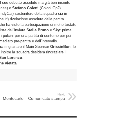
 suo debutto assoluto ma già ben inserito
ries) e
Stefano Coletti
(Coloni Gp2)
IndyCar) sostenitore della squadra sia in
ult) rivelazione assoluta della partita.
he ha visto la partecipazione di molte testate
iste dell’inviata
Stella Bruno
e
Sky
: prima
i pulcini per una partita di contorno per poi
mediato pre-partita e dell’intervallo.
era ringraziare il Main Sponsor
GrissinBon
, lo
: inoltre la squadra desidera ringraziare il
 San Lorenzo
.
ne vietata
Next:
Montecarlo – Comunicato stampa