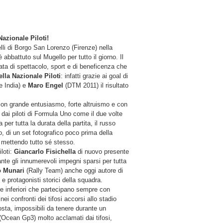
Nazionale Piloti!
i di Borgo San Lorenzo (Firenze) nella
bbattuto sul Mugello per tutto il giorno. Il
ta di spettacolo, sport e di beneficenza che
della Nazionale Piloti
: infatti grazie ai goal di
e India) e
Maro Engel
(DTM 2011) il risultato
o con grande entusiasmo, forte altruismo e con
e dai piloti di Formula Uno come il due volte
 per tutta la durata della partita, il russo
o, di un set fotografico poco prima della
mettendo tutto sé stesso.
loti:
Giancarlo Fisichella
di nuovo presente
te gli innumerevoli impegni sparsi per tutta
o Munari
(Rally Team) anche oggi autore di
e protagonisti storici della squadra.
ie inferiori che partecipano sempre con
ei confronti dei tifosi accorsi allo stadio
osta, impossibili da tenere durante un
Ocean Gp3) molto acclamati dai tifosi,