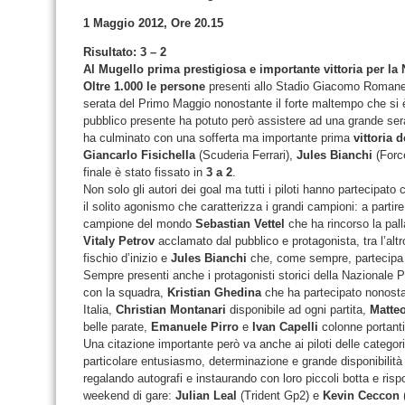
1 Maggio 2012, Ore 20.15
Risultato: 3 – 2
Al Mugello prima prestigiosa e importante vittoria per la 
Oltre 1.000 le persone
presenti allo Stadio Giacomo Romanell
serata del Primo Maggio nonostante il forte maltempo che si è a
pubblico presente ha potuto però assistere ad una grande sera
ha culminato con una sofferta ma importante prima
vittoria 
Giancarlo Fisichella
(Scuderia Ferrari),
Jules Bianchi
(Forc
finale è stato fissato in
3 a 2
.
Non solo gli autori dei goal ma tutti i piloti hanno partecipat
il solito agonismo che caratterizza i grandi campioni: a partir
campione del mondo
Sebastian Vettel
che ha rincorso la palla
Vitaly Petrov
acclamato dal pubblico e protagonista, tra l’altr
fischio d’inizio e
Jules Bianchi
che, come sempre, partecipa 
Sempre presenti anche i protagonisti storici della Nazionale Pi
con la squadra,
Kristian Ghedina
che ha partecipato nonostan
Italia,
Christian Montanari
disponibile ad ogni partita,
Matte
belle parate,
Emanuele Pirro
e
Ivan Capelli
colonne portanti 
Una citazione importante però va anche ai piloti delle categor
particolare entusiasmo, determinazione e grande disponibilità n
regalando autografi e instaurando con loro piccoli botta e risp
weekend di gare:
Julian Leal
(Trident Gp2) e
Kevin Ceccon
(