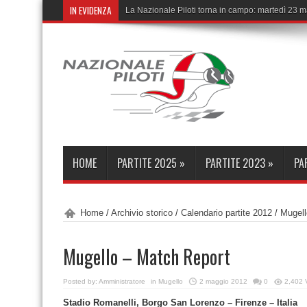
IN EVIDENZA
La Nazionale Piloti torna in campo: martedì 23 
HOME
PARTITE 2025
»
PARTITE 2023
»
PA
Home
/
Archivio storico
/
Calendario partite 2012
/
Mugell
Mugello – Match Report
Posted by:
Amministratore
in
Mugello
2 maggio 2012
0
2,402 
Stadio Romanelli, Borgo San Lorenzo – Firenze – Italia