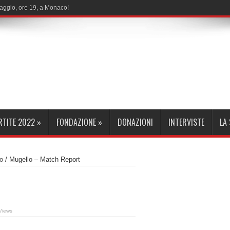
maggio, ore 19, a Monaco!
RTITE 2022
»
FONDAZIONE
»
DONAZIONI
INTERVISTE
LA
o
/
Mugello – Match Report
Views