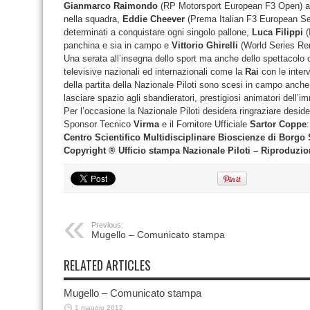
Gianmarco Raimondo
(RP Motorsport European F3 Open) al
nella squadra,
Eddie Cheever
(Prema Italian F3 European Se
determinati a conquistare ogni singolo pallone,
Luca Filippi
(
panchina e sia in campo e
Vittorio Ghirelli
(World Series Rena
Una serata all’insegna dello sport ma anche dello spettacolo c
televisive nazionali ed internazionali come la
Rai
con le interv
della partita della Nazionale Piloti sono scesi in campo anche 
lasciare spazio agli sbandieratori, prestigiosi animatori dell’im
Per l’occasione la Nazionale Piloti desidera ringraziare desid
Sponsor Tecnico
Virma
e il Fornitore Ufficiale
Sartor Coppe
Centro Scientifico Multidisciplinare Bioscienze di Borgo
Copyright ® Ufficio stampa Nazionale Piloti – Riproduzio
Previous:
Mugello – Comunicato stampa
RELATED ARTICLES
Mugello – Comunicato stampa
1 maggio 2012