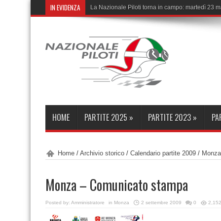
IN EVIDENZA
La Nazionale Piloti torna in campo: martedì 23 
HOME
PARTITE 2025
»
PARTITE 2023
»
PA
Home
/
Archivio storico
/
Calendario partite 2009
/
Monza
Monza – Comunicato stampa
Posted by:
Amministratore
in
Monza
2 settembre 2009
0
2,152