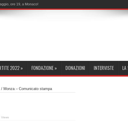
maggio, ore 19, a Monaco!
RTITE 2022
»
FONDAZIONE
»
DONAZIONI
INTERVISTE
LA
/
Monza – Comunicato stampa
 Views