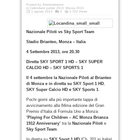
Posted by:
Amministratore
in
Calendario partite 2013
,
Monza 2013
1 agosto 2013
0
2,702 Views
Nazionale Piloti vs Sky Sport Team
Stadio Brianteo, Monza – Italia
4 Settembre 2013, ore 20.30
Diretta SKY SPORT 1 HD – SKY SUPER
CALCIO HD – SKY SPORTS 1
Il 4 settembre la Nazionale Piloti al Brianteo
di Monza e in diretta su SKY Sport 1 HD
,
SKY Super Calcio HD e
SKY Sports 1
.
Pochi giorni alla più importante tappa di
avvicinamento alla 84ma edizione del Gran
Premio d’Italia di Formula Uno a Monza:
“
Playing For Children – AC Monza Brianza
1912 Anniversary
” tra la
Nazionale Piloti
e
Sky Sport Team
.
In diretta su
SKY Sport 1 HD
(Ch. 201 in Italia),