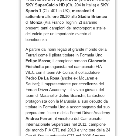
SKY SuperCalcio HD
(Ch. 204 in Italia) e
SKY
Sports 1
(Ch. 401 in UK),
mercoledì 4
settembre
alle
ore 20.30
allo
Stadio Brianteo
di
Monza
(Via Franco Tognini 2) saranno
presenti tanti campioni del motorsport e stelle
del calcio per un importante evento di
beneficenza.
A partire dai nomi legati al grande mondo della
Ferrari come il pilota titolare in Formula Uno
Felipe Massa
; il campione romano
Giancarlo
Fisichella
protagonista nel campionato FIA
WEC con il team AF Corse; il collaudatore
Pedro De La Rosa
(anche ex McLaren e
Sauber); il rappresentante per eccellenza del
Ferrari Driver Academy – il vivaio giovani del
team di Maranello-
Jules Bianchi
, fantastico
protagonista con la Marussia al suo debutto da
titolare in Formula Uno e accompagnato dal suo
preparatore fisico e della Ferrari Driver Academy
Andrea Ferrari
; il vincitore del Campionato
Internazionale Superstars nel 2011, campione
del mondo FIA GT1 nel 2010 e vincitore della 24
Ore di Spa in categoria GT1 nel 2006
Andrea