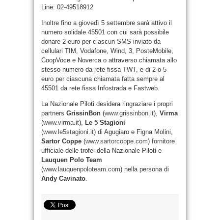
Line: 02-49518912
Inoltre fino a giovedì 5 settembre sarà attivo il
numero solidale 45501 con cui sarà possibile
donare 2 euro per ciascun SMS inviato da
cellulari TIM, Vodafone, Wind, 3, PosteMobile,
CoopVoce e Noverca o attraverso chiamata allo
stesso numero da rete fissa TWT, e di 2 o 5
euro per ciascuna chiamata fatta sempre al
45501 da rete fissa Infostrada e Fastweb.
La Nazionale Piloti desidera ringraziare i propri
partners
GrissinBon
(
www.grissinbon.it
),
Virma
(
www.virma.it
),
Le 5 Stagioni
(
www.le5stagioni.it
) di Agugiaro e Figna Molini,
Sartor Coppe
(
www.sartorcoppe.com
) fornitore
ufficiale delle trofei della Nazionale Piloti e
Lauquen Polo Team
(
www.lauquenpoloteam.com
) nella persona di
Andy Cavinato
.