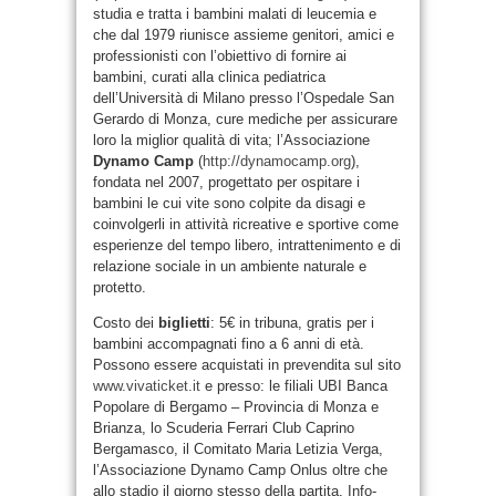
studia e tratta i bambini malati di leucemia e
che dal 1979 riunisce assieme genitori, amici e
professionisti con l’obiettivo di fornire ai
bambini, curati alla clinica pediatrica
dell’Università di Milano presso l’Ospedale San
Gerardo di Monza, cure mediche per assicurare
loro la miglior qualità di vita; l’Associazione
Dynamo Camp
(
http://dynamocamp.org
),
fondata nel 2007, progettato per ospitare i
bambini le cui vite sono colpite da disagi e
coinvolgerli in attività ricreative e sportive come
esperienze del tempo libero, intrattenimento e di
relazione sociale in un ambiente naturale e
protetto.
Costo dei
biglietti
: 5€ in tribuna, gratis per i
bambini accompagnati fino a 6 anni di età.
Possono essere acquistati in prevendita sul sito
www.vivaticket.it
e presso: le filiali UBI Banca
Popolare di Bergamo – Provincia di Monza e
Brianza, lo Scuderia Ferrari Club Caprino
Bergamasco, il Comitato Maria Letizia Verga,
l’Associazione Dynamo Camp Onlus oltre che
allo stadio il giorno stesso della partita. Info-