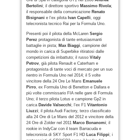
Bertolini
; il direttore sportivo
Massimo Rivola
;
il responsabile della comunicazione
Renato
Bisignani
e l’ex pilota
Ivan Capelli
, oggi
telecronista tecnico Rai per la Formula Uno.
Presenti poi il pilota della McLaren
Sergio
Perez
protagonista di tante entusiasmanti
battaglie in pista;
Max Biaggi
, campione del
mondo in carica di Superbike ritiratosi dalle
competizioni da imbattuto; il russo
Vitaly
Petrov
, già pilota Renault e Caterham e
protagonista di tante voci di mercato per un suo
rientro in Formula Uno nel 2014; il 5 volte
vincitore della 24 Ore Le Mans
Emanuele
Pirro
, ex Formula Uno di Benetton e Dallara e
più volte commissario FIA nelle gare di Formula
Uno; il terzo pilota Lotus e campione Gp2 in
carica
Davide Valsecchi
; l’ex F1
Vitantonio
Liuzzi
; il pilota Audi Factory, terzo classificato
alla 24 Ore di Le Mans del 2012 e vincitore della
24 Ore di Zolder nel 2011
Marco Bonanomi
; il
rookie in IndyCar con il team Barracuda e
telecronista di SKY Sport F1 HD
Luca Filippi
; i