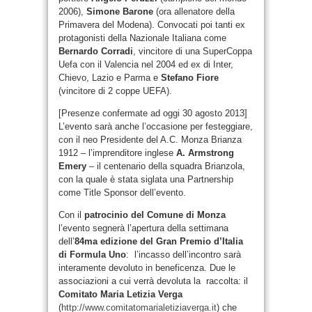
2006),
Simone Barone
(ora allenatore della
Primavera del Modena). Convocati poi tanti ex
protagonisti della Nazionale Italiana come
Bernardo Corradi
, vincitore di una SuperCoppa
Uefa con il Valencia nel 2004 ed ex di Inter,
Chievo, Lazio e Parma e
Stefano Fiore
(vincitore di 2 coppe UEFA).
[Presenze confermate ad oggi 30 agosto 2013]
L’evento sarà anche l’occasione per festeggiare,
con il neo Presidente del A.C. Monza Brianza
1912 – l’imprenditore inglese
A. Armstrong
Emery
– il centenario della squadra Brianzola,
con la quale è stata siglata una Partnership
come Title Sponsor dell’evento.
Con il
patrocinio del Comune di Monza
l’evento segnerà l’apertura della settimana
dell’
84ma edizione del Gran Premio d’Italia
di Formula Uno
: l’incasso dell’incontro sarà
interamente devoluto in beneficenza. Due le
associazioni a cui verrà devoluta la raccolta: il
Comitato
Maria Letizia Verga
(
http://www.comitatomarialetiziaverga.it
) che