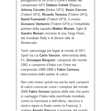
protagonisti di GP2/GP3 come il leader del
campionato GP2
Stefano Coletti
(Rapax),
Johnny Cecotto
(Arden GP2),
Kevin Ceccon
(Trident GP2),
Ricardo Teixeira
(Trident GP2),
David Fumanelli
(Trident GP3), il veneto
Giovanni Venturini
(Trident GP3) e l’imbattibile
portiere della squadra
Matteo Munari
, figlio di
Sandro Munari
vincitore di una Targa Florio,
del mondiale Rally e di diversi rally di
Montecarlo.
Tanti i personaggi poi legati al mondo di SKY
Sport tra cui
Carlo Vanzini
, telecronista della
F1;
Giuseppe Bergomi
, campione del mondo
1982 e campione d’Italia con l’Inter nel
campionato 1988-1989 e
Fabio Caressa
,
telecronista delle partite di calcio.
Non solo motori quindi ma anche tanti campioni
di calcio convocati come i campioni del mondo
2006
Fabio Grosso
(autore della rete che portò
in vantaggio l’Italia nella semifinale mondiale
contro la Germania e dell’ultimo, decisivo e
storico rigore in finale contro la Francia), il
portiere
Angelo Peruzzi
(campione del mondo