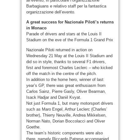
all’evento, in particolare l’organizzazione
Barbagiuans e relativo staff per la fantastica
organizzazione dell’evento.
A great success for Nazionale Piloti’s returns
in Monaco
Parade of drivers and stars at the Louis II
Stadium on the eve of the Formula 1 Grand Prix
Nazionale Piloti returned in action on
Wednesday 21 May at the Louis II Stadium and
did so in style, thanks to several F1 drivers,
first and foremost Charles Leclerc – who kicked
off the match in the centre of the pitch.
In addition to the home hero, winner of last
year’s GP, there was great enthusiasm from
Carlos Sainz, Pierre Gasly, Oliver Bearman,
Isack Hadjar and Daniil Kvyat.
Not just Formula 1, but many motorsport drivers
such as Maro Engel, Arthur Leclerc (Charles’
brother), Thierry Neuville, Andrea Mikkelsen,
Norman Nato, Dorian Boccolacci and Oliver
Goethe.
The team’s historic components were also
there, namely Riccardo Patrese accompanied