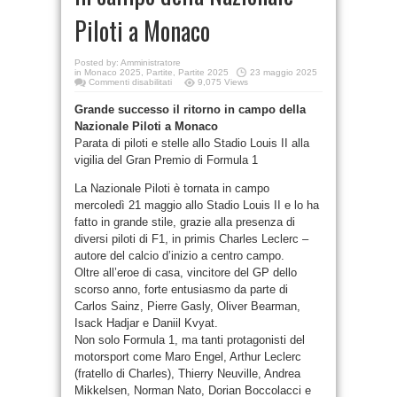
Piloti a Monaco
Posted by:
Amministratore
in
Monaco 2025
,
Partite
,
Partite 2025
23 maggio 2025
Commenti disabilitati
9,075 Views
Grande successo il ritorno in campo della
Nazionale Piloti a Monaco
Parata di piloti e stelle allo Stadio Louis II alla
vigilia del Gran Premio di Formula 1
La Nazionale Piloti è tornata in campo
mercoledì 21 maggio allo Stadio Louis II e lo ha
fatto in grande stile, grazie alla presenza di
diversi piloti di F1, in primis Charles Leclerc –
autore del calcio d’inizio a centro campo.
Oltre all’eroe di casa, vincitore del GP dello
scorso anno, forte entusiasmo da parte di
Carlos Sainz, Pierre Gasly, Oliver Bearman,
Isack Hadjar e Daniil Kvyat.
Non solo Formula 1, ma tanti protagonisti del
motorsport come Maro Engel, Arthur Leclerc
(fratello di Charles), Thierry Neuville, Andrea
Mikkelsen, Norman Nato, Dorian Boccolacci e