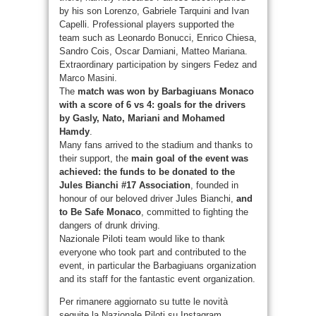
by his son Lorenzo, Gabriele Tarquini and Ivan
Capelli. Professional players supported the
team such as Leonardo Bonucci, Enrico Chiesa,
Sandro Cois, Oscar Damiani, Matteo Mariana.
Extraordinary participation by singers Fedez and
Marco Masini.
The
match was won by Barbagiuans Monaco
with a score of 6 vs 4: goals for the drivers
by Gasly, Nato, Mariani and Mohamed
Hamdy
.
Many fans arrived to the stadium and thanks to
their support, the
main goal of the event was
achieved: the funds to be donated to the
Jules Bianchi #17 Association
, founded in
honour of our beloved driver Jules Bianchi,
and
to Be Safe Monaco
, committed to fighting the
dangers of drunk driving.
Nazionale Piloti team would like to thank
everyone who took part and contributed to the
event, in particular the Barbagiuans organization
and its staff for the fantastic event organization.
Per rimanere aggiornato su tutte le novità
seguite la Nazionale Piloti su Instagram