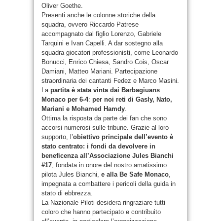
Oliver Goethe.
Presenti anche le colonne storiche della
squadra, ovvero Riccardo Patrese
accompagnato dal figlio Lorenzo, Gabriele
Tarquini e Ivan Capelli. A dar sostegno alla
squadra giocatori professionisti, come Leonardo
Bonucci, Enrico Chiesa, Sandro Cois, Oscar
Damiani, Matteo Mariani. Partecipazione
straordinaria dei cantanti Fedez e Marco Masini.
La
partita è stata vinta dai Barbagiuans
Monaco per 6-4
:
per noi reti di Gasly, Nato,
Mariani e Mohamed Hamdy
.
Ottima la risposta da parte dei fan che sono
accorsi numerosi sulle tribune. Grazie al loro
supporto, l’
obiettivo principale dell’evento è
stato centrato: i fondi da devolvere in
beneficenza all’Associazione Jules Bianchi
#17
, fondata in onore del nostro amatissimo
pilota Jules Bianchi,
e alla Be Safe Monaco
,
impegnata a combattere i pericoli della guida in
stato di ebbrezza.
La Nazionale Piloti desidera ringraziare tutti
coloro che hanno partecipato e contribuito