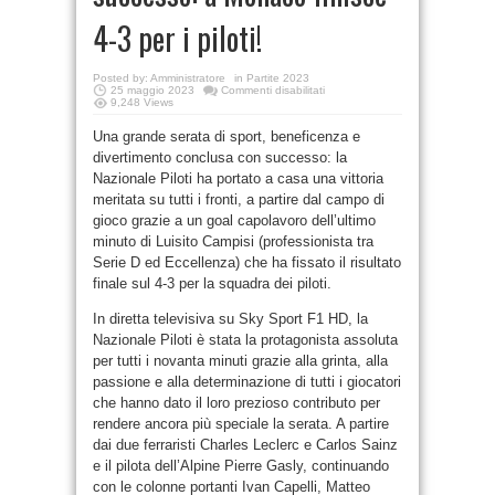
4-3 per i piloti!
Posted by:
Amministratore
in
Partite 2023
25 maggio 2023
Commenti disabilitati
9,248 Views
Una grande serata di sport, beneficenza e
divertimento conclusa con successo: la
Nazionale Piloti ha portato a casa una vittoria
meritata su tutti i fronti, a partire dal campo di
gioco grazie a un goal capolavoro dell’ultimo
minuto di Luisito Campisi (professionista tra
Serie D ed Eccellenza) che ha fissato il risultato
finale sul 4-3 per la squadra dei piloti.
In diretta televisiva su Sky Sport F1 HD, la
Nazionale Piloti è stata la protagonista assoluta
per tutti i novanta minuti grazie alla grinta, alla
passione e alla determinazione di tutti i giocatori
che hanno dato il loro prezioso contributo per
rendere ancora più speciale la serata. A partire
dai due ferraristi Charles Leclerc e Carlos Sainz
e il pilota dell’Alpine Pierre Gasly, continuando
con le colonne portanti Ivan Capelli, Matteo