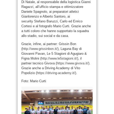
Di Natale, al responsabile della logistica Gianni
Ragazzi, all’ufficio stampa e ottimizzatore
Daniele Spagnolo, ai preparatori atletici
Gianlorenzo e Alberto Santoro, ai
security Stefano Baruzzi, Carlo ed Enrico
Cortesi e al fotografo Mario Curti. Grazie anche
a tutti coloro che hanno supportato la squadra
allo stadio, sui social e da casa.
Grazie, infine, ai partner: Grissin Bon
(
http://www.grissinbon.it/
), Laguna Bay di
Giovanni Pavan, Le 5 Stagioni di Agugiaro &
Figna Molini (
http://www.le5stagioni.it/
), il
partner tecnico Givova (
https://www.givova.it/
).
Grazie anche a Driving Academy di Vito
Popolizio (
https://driving-academy.it/
).
Foto: Mario Curti